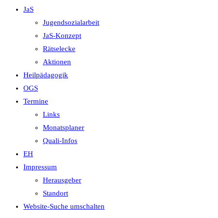
JaS
Jugendsozialarbeit
JaS-Konzept
Rätselecke
Aktionen
Heilpädagogik
OGS
Termine
Links
Monatsplaner
Quali-Infos
EH
Impressum
Herausgeber
Standort
Website-Suche umschalten