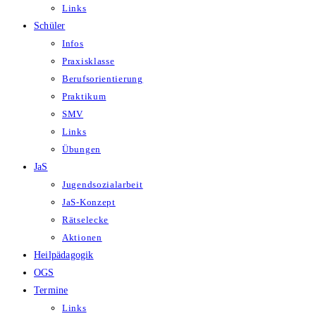
Links
Schüler
Infos
Praxisklasse
Berufsorientierung
Praktikum
SMV
Links
Übungen
JaS
Jugendsozialarbeit
JaS-Konzept
Rätselecke
Aktionen
Heilpädagogik
OGS
Termine
Links