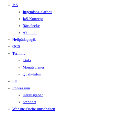
JaS
Jugendsozialarbeit
JaS-Konzept
Rätselecke
Aktionen
Heilpädagogik
OGS
Termine
Links
Monatsplaner
Quali-Infos
EH
Impressum
Herausgeber
Standort
Website-Suche umschalten