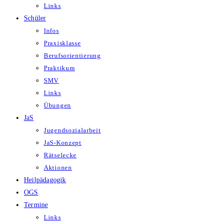
Links
Schüler
Infos
Praxisklasse
Berufsorientierung
Praktikum
SMV
Links
Übungen
JaS
Jugendsozialarbeit
JaS-Konzept
Rätselecke
Aktionen
Heilpädagogik
OGS
Termine
Links