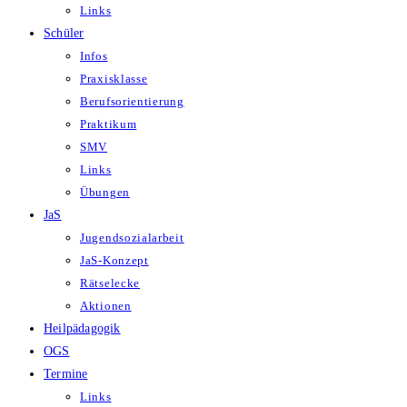
Links
Schüler
Infos
Praxisklasse
Berufsorientierung
Praktikum
SMV
Links
Übungen
JaS
Jugendsozialarbeit
JaS-Konzept
Rätselecke
Aktionen
Heilpädagogik
OGS
Termine
Links