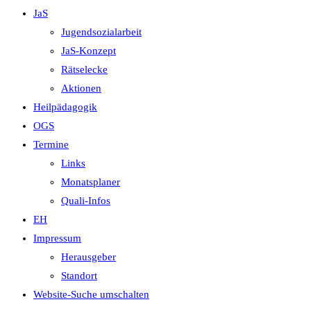
JaS
Jugendsozialarbeit
JaS-Konzept
Rätselecke
Aktionen
Heilpädagogik
OGS
Termine
Links
Monatsplaner
Quali-Infos
EH
Impressum
Herausgeber
Standort
Website-Suche umschalten