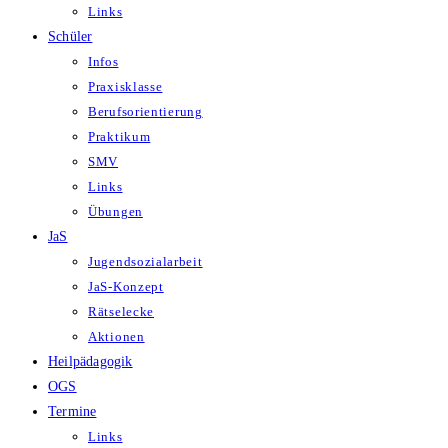
Links
Schüler
Infos
Praxisklasse
Berufsorientierung
Praktikum
SMV
Links
Übungen
JaS
Jugendsozialarbeit
JaS-Konzept
Rätselecke
Aktionen
Heilpädagogik
OGS
Termine
Links