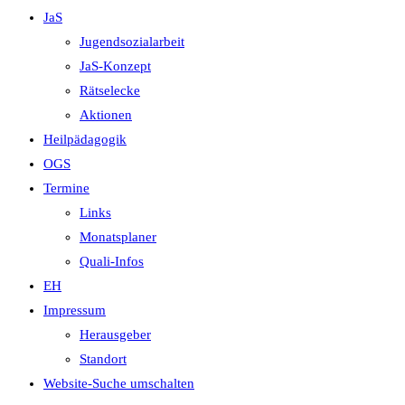
JaS
Jugendsozialarbeit
JaS-Konzept
Rätselecke
Aktionen
Heilpädagogik
OGS
Termine
Links
Monatsplaner
Quali-Infos
EH
Impressum
Herausgeber
Standort
Website-Suche umschalten