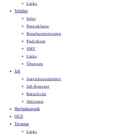
Links
Schüler
Infos
Praxisklasse
Berufsorientierung
Praktikum
SMV
Links
Übungen
JaS
Jugendsozialarbeit
JaS-Konzept
Rätselecke
Aktionen
Heilpädagogik
OGS
Termine
Links