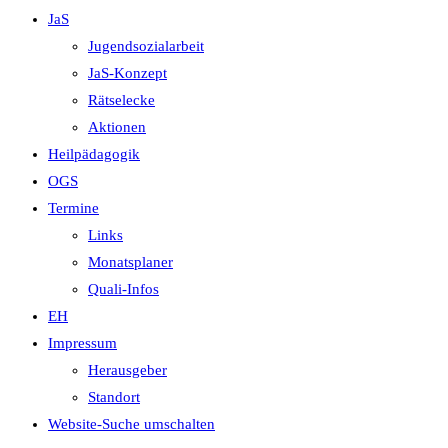
JaS
Jugendsozialarbeit
JaS-Konzept
Rätselecke
Aktionen
Heilpädagogik
OGS
Termine
Links
Monatsplaner
Quali-Infos
EH
Impressum
Herausgeber
Standort
Website-Suche umschalten