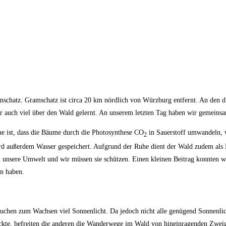
schatz. Gramschatz ist circa 20 km nördlich von Würzburg entfernt. An den d
r auch viel über den Wald gelernt. An unserem letzten Tag haben wir gemeins
e ist, dass die Bäume durch die Photosynthese CO
in Sauerstoff umwandeln, 
2
ird außerdem Wasser gespeichert. Aufgrund der Ruhe dient der Wald zudem al
d unsere Umwelt und wir müssen sie schützen. Einen kleinen Beitrag konnten w
en haben.
hen zum Wachsen viel Sonnenlicht. Da jedoch nicht alle genügend Sonnenlich
kte, befreiten die anderen die Wanderwege im Wald von hineinragenden Zweigen.