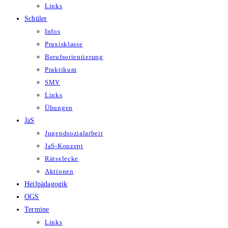
Links
Schüler
Infos
Praxisklasse
Berufsorientierung
Praktikum
SMV
Links
Übungen
JaS
Jugendsozialarbeit
JaS-Konzept
Rätselecke
Aktionen
Heilpädagogik
OGS
Termine
Links