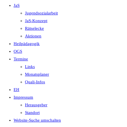
JaS
Jugendsozialarbeit
JaS-Konzept
Rätselecke
Aktionen
Heilpädagogik
OGS
Termine
Links
Monatsplaner
Quali-Infos
EH
Impressum
Herausgeber
Standort
Website-Suche umschalten