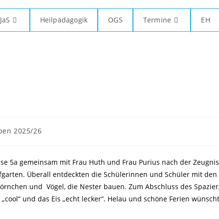
JaS
Heilpädagogik
OGS
Termine
EH
ben 2025/26
asse 5a gemeinsam mit Frau Huth und Frau Purius nach der Zeugni
garten. Überall entdeckten die Schülerinnen und Schüler mit den
hhörnchen und
Vögel, die Nester bauen. Zum Abschluss des Spazie
r „cool“ und das Eis „echt lecker“. Helau und schöne Ferien wünscht