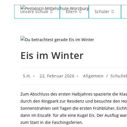
Zum
Inhalt
Unsere Schule
Eltern
Schüler
springen
Eis im Winter
Beitrags-
Beitrag
Beitrags-
S.H.
22. Februar 2026
Allgemein
/
Schulle
Autor:
veröffentlicht:
Kategorie:
Zum Abschluss des ersten Halbjahres spazierte die Kl
durch den Ringpark zur Residenz und besuchte den Hof
Sonnenstrahlen seit Tagen die ersten Frühblüher, Eic
dann im Eiscafé
für alle eine Kugel Eis. Der Ausflug wa
zum Start in die Faschingsferien.