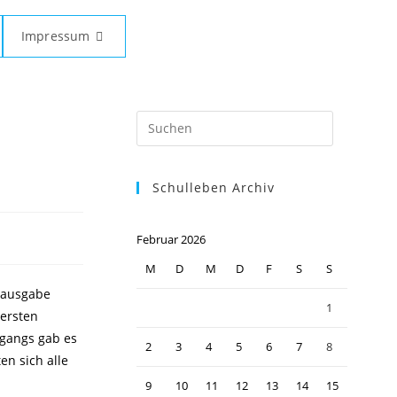
Impressum
Press
Escape
to
Schulleben Archiv
close
the
search
Februar 2026
panel.
M
D
M
D
F
S
S
sausgabe
1
 ersten
rgangs gab es
2
3
4
5
6
7
8
en sich alle
9
10
11
12
13
14
15