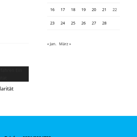
16
17
18
19
20
21
22
23
24
25
26
27
28
« Jan.
März »
darität