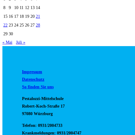
8
9
10
11
12
13
14
15
16
17
18
19
20
21
22
23
24
25
26
27
28
29
30
« Mai
Juli »
Impressum
Datenschutz
So finden Sie uns
Pestalozzi-Mittelschule
Robert-Koch-Straße 17
97080 Würzburg
Telefon: 0931/2004733
Krankmeldungen: 0931/2004747