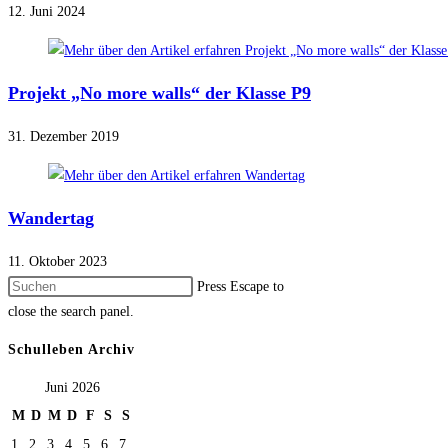
12. Juni 2024
Projekt „No more walls“ der Klasse P9
31. Dezember 2019
Wandertag
11. Oktober 2023
Press Escape to
close the search panel.
Schulleben Archiv
Juni 2026
M
D
M
D
F
S
S
1
2
3
4
5
6
7