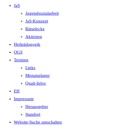
JaS
Jugendsozialarbeit
JaS-Konzept
Rätselecke
Aktionen
Heilpädagogik
OGS
Termine
Links
Monatsplaner
Quali-Infos
EH
Impressum
Herausgeber
Standort
Website-Suche umschalten