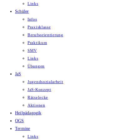
Links
Schüler
Infos
Praxisklasse
Berufsorientierung
Praktikum
SMV
Links
Übungen
JaS
Jugendsozialarbeit
JaS-Konzept
Rätselecke
Aktionen
Heilpädagogik
OGS
Termine
Links