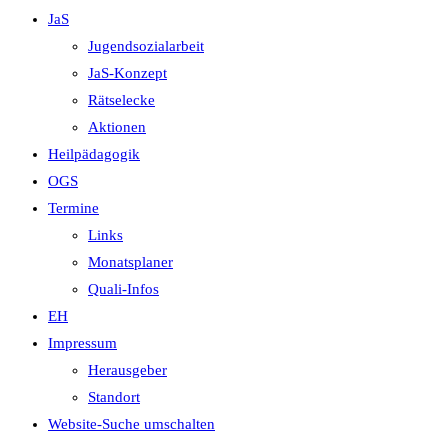
JaS
Jugendsozialarbeit
JaS-Konzept
Rätselecke
Aktionen
Heilpädagogik
OGS
Termine
Links
Monatsplaner
Quali-Infos
EH
Impressum
Herausgeber
Standort
Website-Suche umschalten