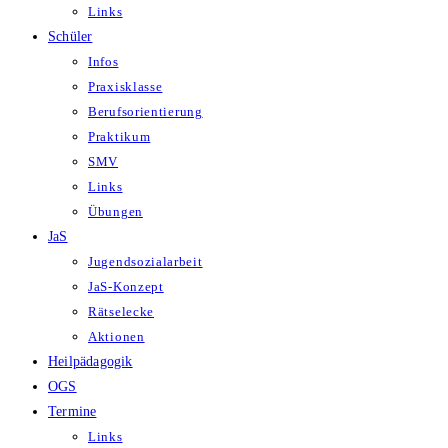
Links
Schüler
Infos
Praxisklasse
Berufsorientierung
Praktikum
SMV
Links
Übungen
JaS
Jugendsozialarbeit
JaS-Konzept
Rätselecke
Aktionen
Heilpädagogik
OGS
Termine
Links