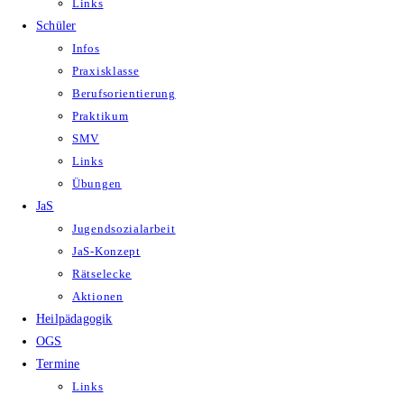
Links
Schüler
Infos
Praxisklasse
Berufsorientierung
Praktikum
SMV
Links
Übungen
JaS
Jugendsozialarbeit
JaS-Konzept
Rätselecke
Aktionen
Heilpädagogik
OGS
Termine
Links