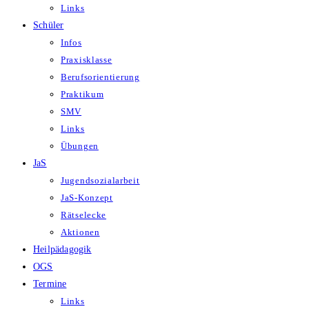
Links
Schüler
Infos
Praxisklasse
Berufsorientierung
Praktikum
SMV
Links
Übungen
JaS
Jugendsozialarbeit
JaS-Konzept
Rätselecke
Aktionen
Heilpädagogik
OGS
Termine
Links