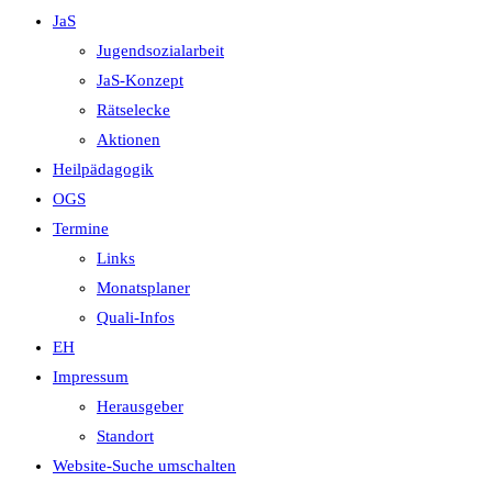
JaS
Jugendsozialarbeit
JaS-Konzept
Rätselecke
Aktionen
Heilpädagogik
OGS
Termine
Links
Monatsplaner
Quali-Infos
EH
Impressum
Herausgeber
Standort
Website-Suche umschalten