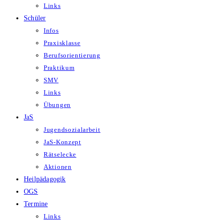
Links
Schüler
Infos
Praxisklasse
Berufsorientierung
Praktikum
SMV
Links
Übungen
JaS
Jugendsozialarbeit
JaS-Konzept
Rätselecke
Aktionen
Heilpädagogik
OGS
Termine
Links