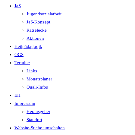
JaS
Jugendsozialarbeit
JaS-Konzept
Rätselecke
Aktionen
Heilpädagogik
OGS
Termine
Links
Monatsplaner
Quali-Infos
EH
Impressum
Herausgeber
Standort
Website-Suche umschalten