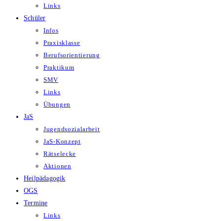
Links
Schüler
Infos
Praxisklasse
Berufsorientierung
Praktikum
SMV
Links
Übungen
JaS
Jugendsozialarbeit
JaS-Konzept
Rätselecke
Aktionen
Heilpädagogik
OGS
Termine
Links