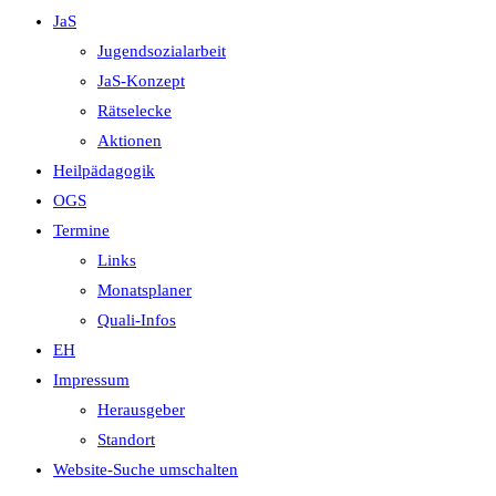
JaS
Jugendsozialarbeit
JaS-Konzept
Rätselecke
Aktionen
Heilpädagogik
OGS
Termine
Links
Monatsplaner
Quali-Infos
EH
Impressum
Herausgeber
Standort
Website-Suche umschalten