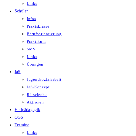
Links
Schüler
Infos
Praxisklasse
Berufsorientierung
Praktikum
SMV
Links
Übungen
JaS
Jugendsozialarbeit
JaS-Konzept
Rätselecke
Aktionen
Heilpädagogik
OGS
Termine
Links