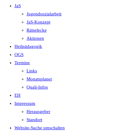
JaS
Jugendsozialarbeit
JaS-Konzept
Rätselecke
Aktionen
Heilpädagogik
OGS
Termine
Links
Monatsplaner
Quali-Infos
EH
Impressum
Herausgeber
Standort
Website-Suche umschalten