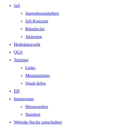
JaS
Jugendsozialarbeit
JaS-Konzept
Rätselecke
Aktionen
Heilpädagogik
OGS
Termine
Links
Monatsplaner
Quali-Infos
EH
Impressum
Herausgeber
Standort
Website-Suche umschalten