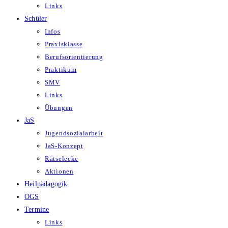
Links
Schüler
Infos
Praxisklasse
Berufsorientierung
Praktikum
SMV
Links
Übungen
JaS
Jugendsozialarbeit
JaS-Konzept
Rätselecke
Aktionen
Heilpädagogik
OGS
Termine
Links