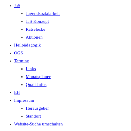
JaS
Jugendsozialarbeit
JaS-Konzept
Rätselecke
Aktionen
Heilpädagogik
OGS
Termine
Links
Monatsplaner
Quali-Infos
EH
Impressum
Herausgeber
Standort
Website-Suche umschalten