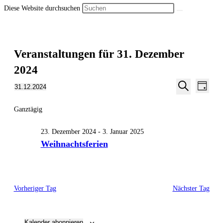
Diese Website durchsuchen
Veranstaltungen für 31. Dezember
2024
Veran
Veranstalt
31.12.2024
Tag
Ansic
Suche
Datum
Suche
Navig
wählen.
Ganztägig
und
Ansichten,
23. Dezember 2024
-
3. Januar 2025
Navigation
Weihnachtsferien
Vorheriger Tag
Nächster Tag
Kalender abonnieren