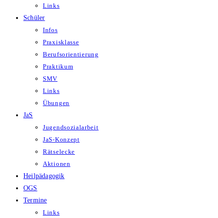
Links
Schüler
Infos
Praxisklasse
Berufsorientierung
Praktikum
SMV
Links
Übungen
JaS
Jugendsozialarbeit
JaS-Konzept
Rätselecke
Aktionen
Heilpädagogik
OGS
Termine
Links