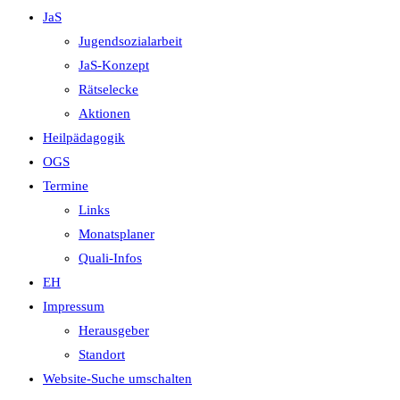
JaS
Jugendsozialarbeit
JaS-Konzept
Rätselecke
Aktionen
Heilpädagogik
OGS
Termine
Links
Monatsplaner
Quali-Infos
EH
Impressum
Herausgeber
Standort
Website-Suche umschalten