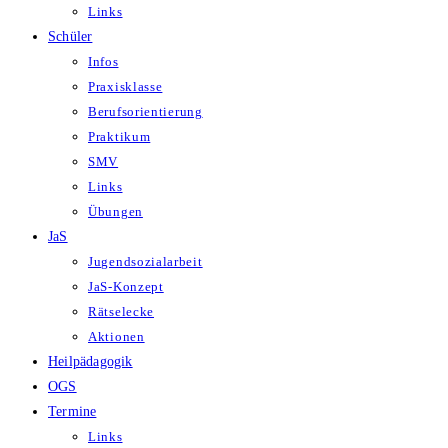
Links
Schüler
Infos
Praxisklasse
Berufsorientierung
Praktikum
SMV
Links
Übungen
JaS
Jugendsozialarbeit
JaS-Konzept
Rätselecke
Aktionen
Heilpädagogik
OGS
Termine
Links