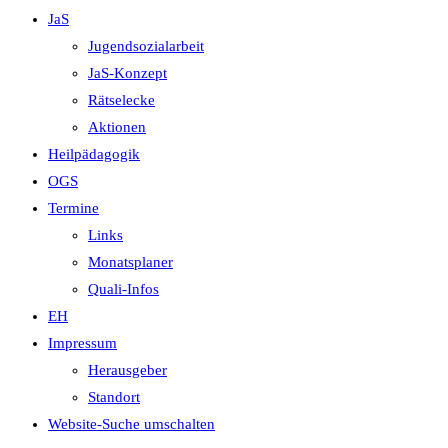
JaS
Jugendsozialarbeit
JaS-Konzept
Rätselecke
Aktionen
Heilpädagogik
OGS
Termine
Links
Monatsplaner
Quali-Infos
EH
Impressum
Herausgeber
Standort
Website-Suche umschalten