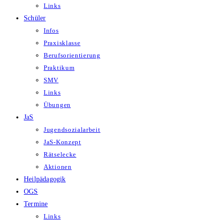
Links
Schüler
Infos
Praxisklasse
Berufsorientierung
Praktikum
SMV
Links
Übungen
JaS
Jugendsozialarbeit
JaS-Konzept
Rätselecke
Aktionen
Heilpädagogik
OGS
Termine
Links