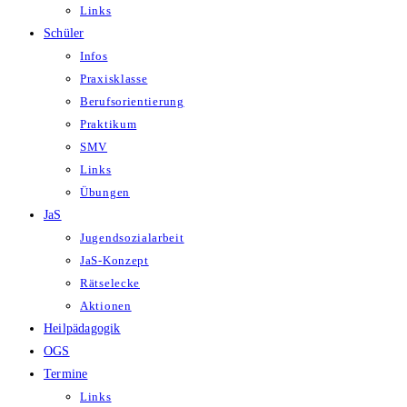
Links
Schüler
Infos
Praxisklasse
Berufsorientierung
Praktikum
SMV
Links
Übungen
JaS
Jugendsozialarbeit
JaS-Konzept
Rätselecke
Aktionen
Heilpädagogik
OGS
Termine
Links