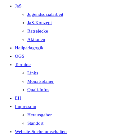
JaS
Jugendsozialarbeit
JaS-Konzept
Rätselecke
Aktionen
Heilpädagogik
OGS
Termine
Links
Monatsplaner
Quali-Infos
EH
Impressum
Herausgeber
Standort
Website-Suche umschalten