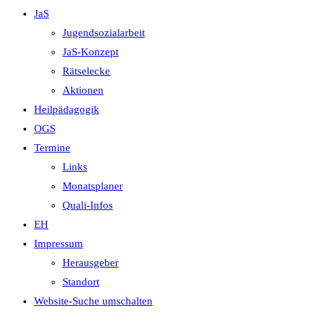
JaS
Jugendsozialarbeit
JaS-Konzept
Rätselecke
Aktionen
Heilpädagogik
OGS
Termine
Links
Monatsplaner
Quali-Infos
EH
Impressum
Herausgeber
Standort
Website-Suche umschalten