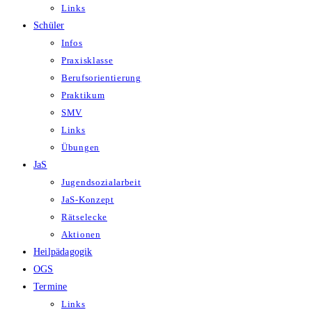
Links
Schüler
Infos
Praxisklasse
Berufsorientierung
Praktikum
SMV
Links
Übungen
JaS
Jugendsozialarbeit
JaS-Konzept
Rätselecke
Aktionen
Heilpädagogik
OGS
Termine
Links