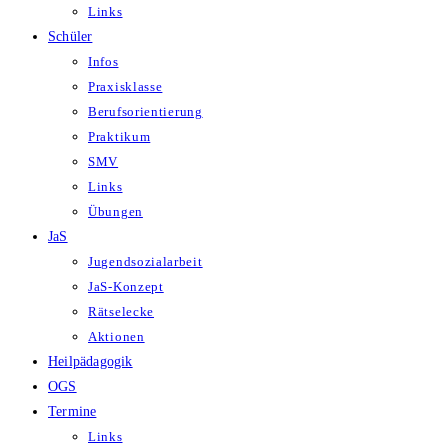
Links
Schüler
Infos
Praxisklasse
Berufsorientierung
Praktikum
SMV
Links
Übungen
JaS
Jugendsozialarbeit
JaS-Konzept
Rätselecke
Aktionen
Heilpädagogik
OGS
Termine
Links