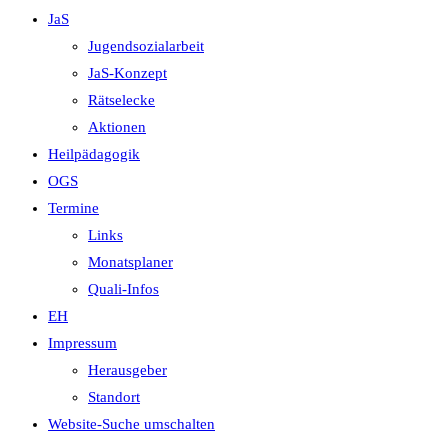
JaS
Jugendsozialarbeit
JaS-Konzept
Rätselecke
Aktionen
Heilpädagogik
OGS
Termine
Links
Monatsplaner
Quali-Infos
EH
Impressum
Herausgeber
Standort
Website-Suche umschalten