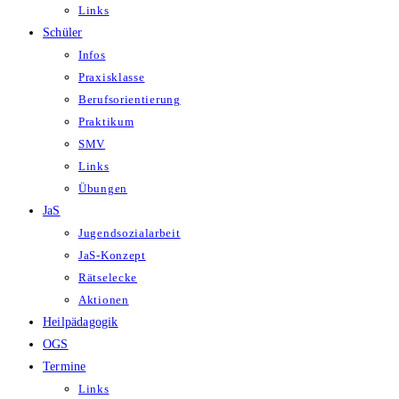
Links
Schüler
Infos
Praxisklasse
Berufsorientierung
Praktikum
SMV
Links
Übungen
JaS
Jugendsozialarbeit
JaS-Konzept
Rätselecke
Aktionen
Heilpädagogik
OGS
Termine
Links