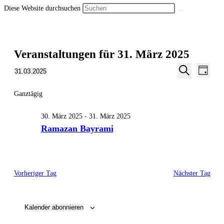
Diese Website durchsuchen
Veranstaltungen für 31. März 2025
Veran
Veranstalt
31.03.2025
Tag
Ansic
Suche
Datum
Suche
Navig
wählen.
Ganztägig
und
Ansichten,
30. März 2025
-
31. März 2025
Navigation
Ramazan Bayrami
Vorheriger Tag
Nächster Tag
Kalender abonnieren