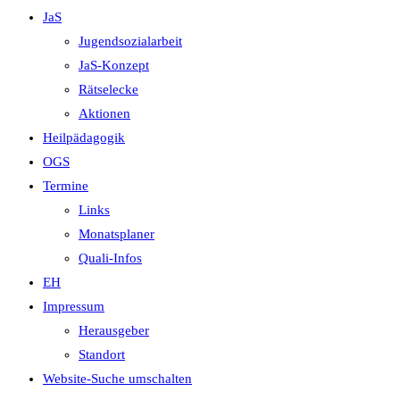
JaS
Jugendsozialarbeit
JaS-Konzept
Rätselecke
Aktionen
Heilpädagogik
OGS
Termine
Links
Monatsplaner
Quali-Infos
EH
Impressum
Herausgeber
Standort
Website-Suche umschalten