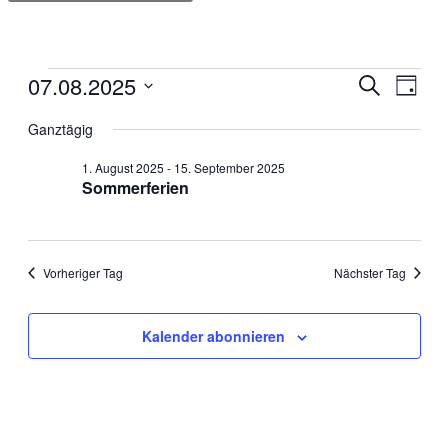
umschalten
Website
durchsuchen
07.08.2025
Veranstaltungen
Veran
Veranstalt
Suche
Tag
Ansic
Suche
für
Datum
Ganztägig
Navig
und
wählen.
7.
Ansichten,
1. August 2025
-
15. September 2025
August
Sommerferien
Navigation
2025
Vorheriger Tag
Nächster Tag
Kalender abonnieren