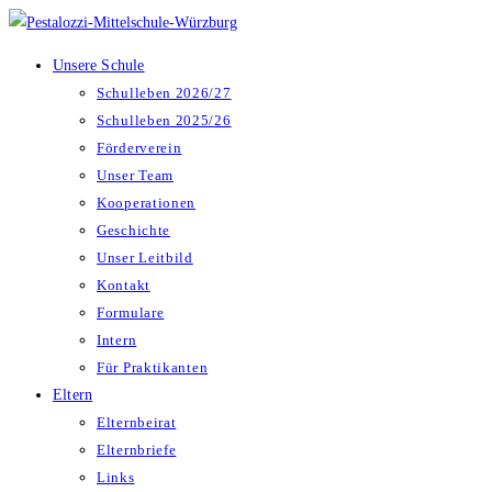
Zum
Inhalt
Unsere Schule
springen
Schulleben 2026/27
Schulleben 2025/26
Förderverein
Unser Team
Kooperationen
Geschichte
Unser Leitbild
Kontakt
Formulare
Intern
Für Praktikanten
Eltern
Elternbeirat
Elternbriefe
Links