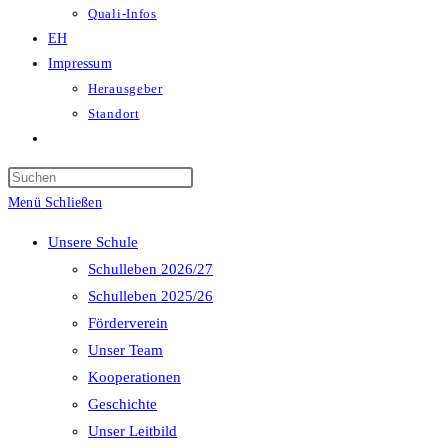
Quali-Infos
EH
Impressum
Herausgeber
Standort
Website-
Suche
Press
umschalten
Escape
Menü
Schließen
to
Unsere Schule
close
Schulleben 2026/27
the
Schulleben 2025/26
search
Förderverein
panel.
Unser Team
Kooperationen
Geschichte
Unser Leitbild