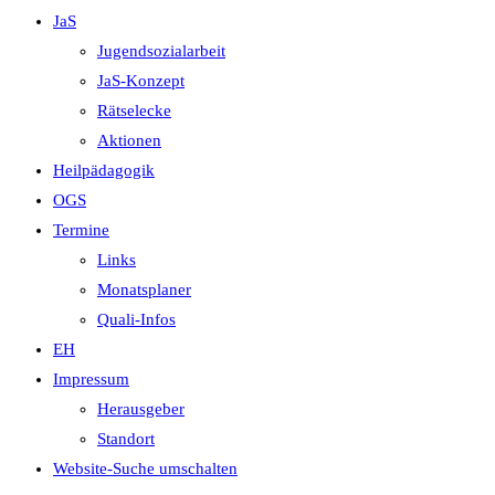
JaS
Jugendsozialarbeit
JaS-Konzept
Rätselecke
Aktionen
Heilpädagogik
OGS
Termine
Links
Monatsplaner
Quali-Infos
EH
Impressum
Herausgeber
Standort
Website-Suche umschalten