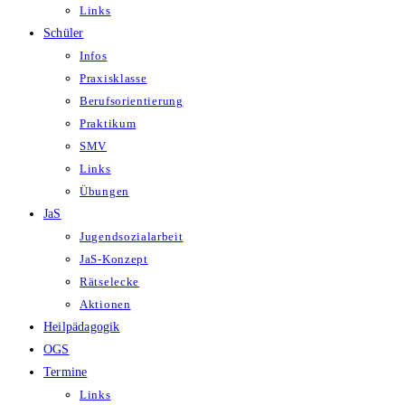
Links
Schüler
Infos
Praxisklasse
Berufsorientierung
Praktikum
SMV
Links
Übungen
JaS
Jugendsozialarbeit
JaS-Konzept
Rätselecke
Aktionen
Heilpädagogik
OGS
Termine
Links