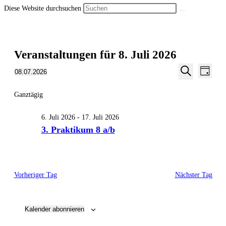
Diese Website durchsuchen
Veranstaltungen für 8. Juli 2026
Veran
Veranstalt
08.07.2026
Tag
Ansic
Suche
Datum
Suche
Navig
wählen.
Ganztägig
und
Ansichten,
6. Juli 2026
-
17. Juli 2026
Navigation
3. Praktikum 8 a/b
Vorheriger Tag
Nächster Tag
Kalender abonnieren