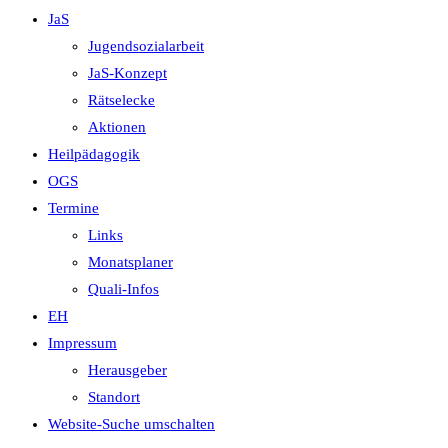
JaS
Jugendsozialarbeit
JaS-Konzept
Rätselecke
Aktionen
Heilpädagogik
OGS
Termine
Links
Monatsplaner
Quali-Infos
EH
Impressum
Herausgeber
Standort
Website-Suche umschalten