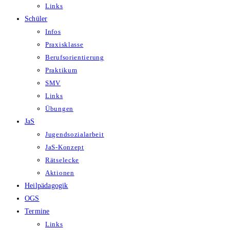
Links
Schüler
Infos
Praxisklasse
Berufsorientierung
Praktikum
SMV
Links
Übungen
JaS
Jugendsozialarbeit
JaS-Konzept
Rätselecke
Aktionen
Heilpädagogik
OGS
Termine
Links