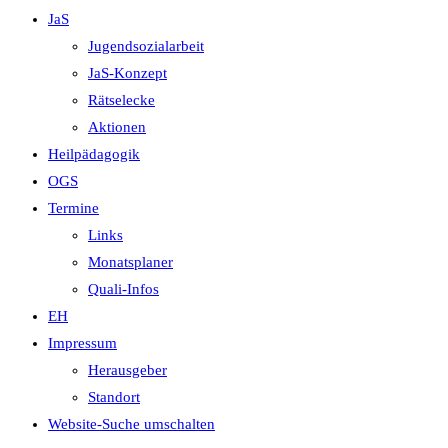
JaS
Jugendsozialarbeit
JaS-Konzept
Rätselecke
Aktionen
Heilpädagogik
OGS
Termine
Links
Monatsplaner
Quali-Infos
EH
Impressum
Herausgeber
Standort
Website-Suche umschalten