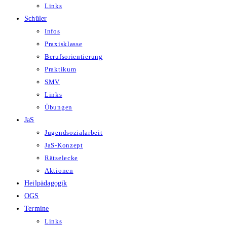
Links
Schüler
Infos
Praxisklasse
Berufsorientierung
Praktikum
SMV
Links
Übungen
JaS
Jugendsozialarbeit
JaS-Konzept
Rätselecke
Aktionen
Heilpädagogik
OGS
Termine
Links