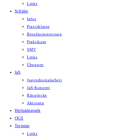
Links
Schüler
Infos
Praxisklasse
Berufsorientierung
Praktikum
SMV
Links
Übungen
JaS
Jugendsozialarbeit
JaS-Konzept
Rätselecke
Aktionen
Heilpädagogik
OGS
Termine
Links