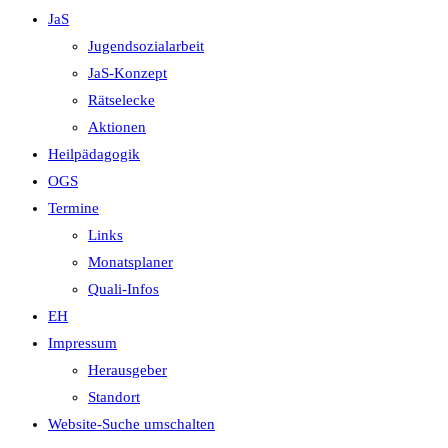
JaS
Jugendsozialarbeit
JaS-Konzept
Rätselecke
Aktionen
Heilpädagogik
OGS
Termine
Links
Monatsplaner
Quali-Infos
EH
Impressum
Herausgeber
Standort
Website-Suche umschalten