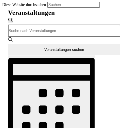
Diese Website durchsuchen
Veranstaltungen
Veranstaltungen
Suche
Bitte
Suche
Schlüsselwort
und
eingeben.
Ansichten,
Suche
Veranstaltungen suchen
Navigation
nach
Veranstaltung
Veranstaltungen
Ansichten-
Schlüsselwort.
Navigation