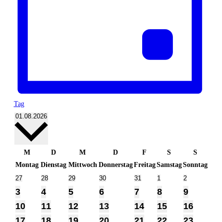
Tag
Datum
01.08.2026
wählen.
Kalender
M
D
M
D
F
S
S
von
Montag
Dienstag
Mittwoch
Donnerstag
Freitag
Samstag
Sonntag
Veranstaltungen
0
0
0
0
0
0
0
27
28
29
30
31
1
2
Veranstaltungen
Veranstaltungen
Veranstaltungen
Veranstaltungen
Veranstaltungen
Veranstaltungen
Veranstaltun
1
1
1
1
1
1
1
3
4
5
6
7
8
9
Veranstaltung
Veranstaltung
Veranstaltung
Veranstaltung
Veranstaltung
Veranstaltung
Veransta
1
1
1
1
1
1
1
10
11
12
13
14
15
16
Veranstaltung
Veranstaltung
Veranstaltung
Veranstaltung
Veranstaltung
Veranstaltung
Veransta
1
1
1
1
1
1
1
17
18
19
20
21
22
23