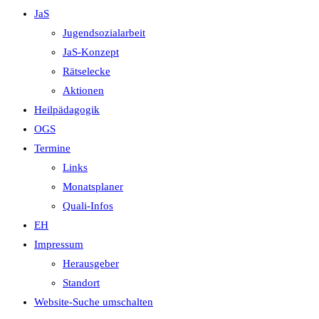
JaS
Jugendsozialarbeit
JaS-Konzept
Rätselecke
Aktionen
Heilpädagogik
OGS
Termine
Links
Monatsplaner
Quali-Infos
EH
Impressum
Herausgeber
Standort
Website-Suche umschalten