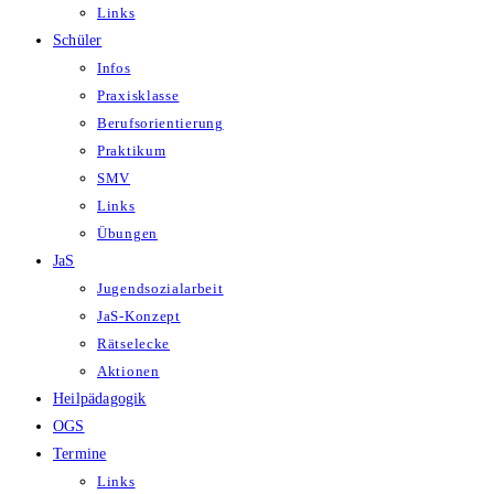
Links
Schüler
Infos
Praxisklasse
Berufsorientierung
Praktikum
SMV
Links
Übungen
JaS
Jugendsozialarbeit
JaS-Konzept
Rätselecke
Aktionen
Heilpädagogik
OGS
Termine
Links