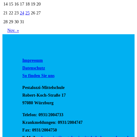
14
15
16
17
18
19
20
21
22
23
24
25
26
27
28
29
30
31
Nov. »
Impressum
Datenschutz
So finden Sie uns
Pestalozzi-Mittelschule
Robert-Koch-Straße 17
97080 Würzburg
Telefon: 0931/2004733
Krankmeldungen: 0931/2004747
Fax: 0931/2004750