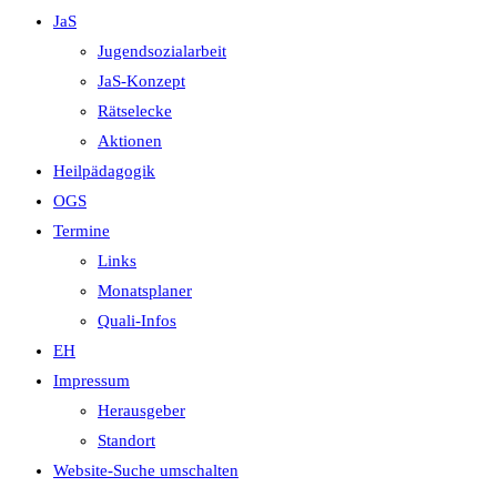
JaS
Jugendsozialarbeit
JaS-Konzept
Rätselecke
Aktionen
Heilpädagogik
OGS
Termine
Links
Monatsplaner
Quali-Infos
EH
Impressum
Herausgeber
Standort
Website-Suche umschalten