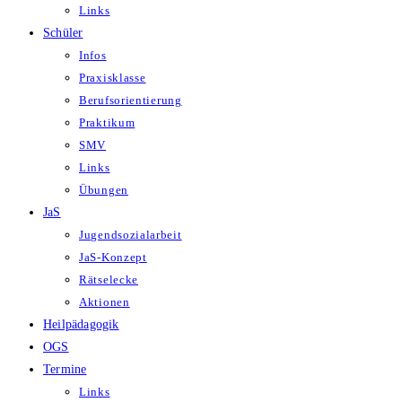
Links
Schüler
Infos
Praxisklasse
Berufsorientierung
Praktikum
SMV
Links
Übungen
JaS
Jugendsozialarbeit
JaS-Konzept
Rätselecke
Aktionen
Heilpädagogik
OGS
Termine
Links