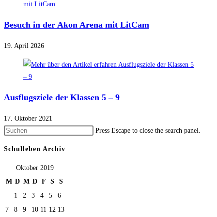
Besuch in der Akon Arena mit LitCam
19. April 2026
Ausflugsziele der Klassen 5 – 9
17. Oktober 2021
Press Escape to close the search panel.
Schulleben Archiv
Oktober 2019
M
D
M
D
F
S
S
1
2
3
4
5
6
7
8
9
10
11
12
13