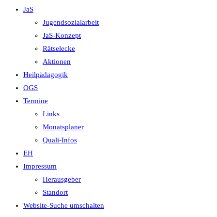
JaS
Jugendsozialarbeit
JaS-Konzept
Rätselecke
Aktionen
Heilpädagogik
OGS
Termine
Links
Monatsplaner
Quali-Infos
EH
Impressum
Herausgeber
Standort
Website-Suche umschalten