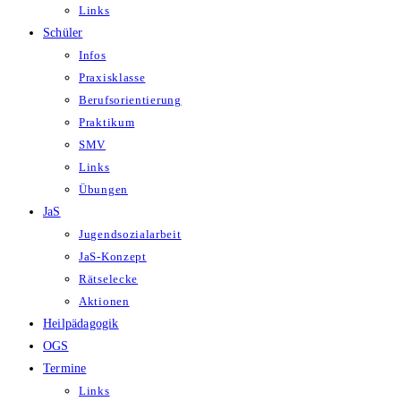
Links
Schüler
Infos
Praxisklasse
Berufsorientierung
Praktikum
SMV
Links
Übungen
JaS
Jugendsozialarbeit
JaS-Konzept
Rätselecke
Aktionen
Heilpädagogik
OGS
Termine
Links