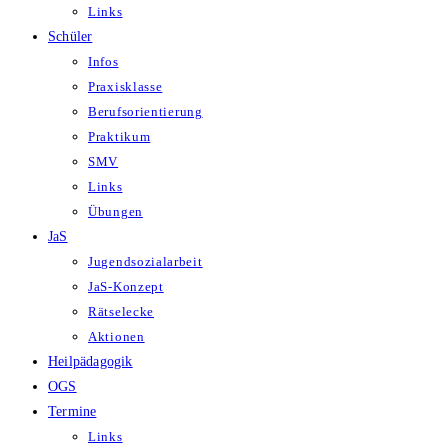
Links
Schüler
Infos
Praxisklasse
Berufsorientierung
Praktikum
SMV
Links
Übungen
JaS
Jugendsozialarbeit
JaS-Konzept
Rätselecke
Aktionen
Heilpädagogik
OGS
Termine
Links