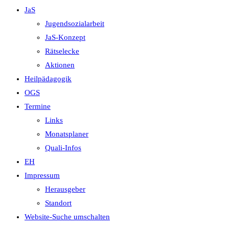
JaS
Jugendsozialarbeit
JaS-Konzept
Rätselecke
Aktionen
Heilpädagogik
OGS
Termine
Links
Monatsplaner
Quali-Infos
EH
Impressum
Herausgeber
Standort
Website-Suche umschalten