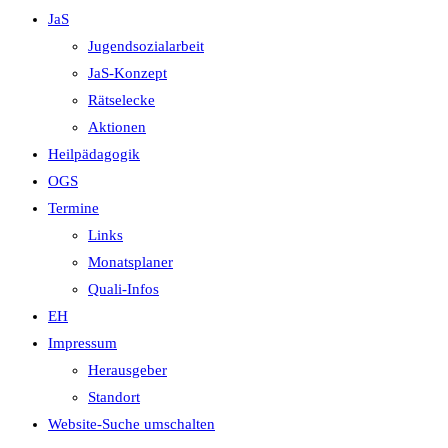
JaS
Jugendsozialarbeit
JaS-Konzept
Rätselecke
Aktionen
Heilpädagogik
OGS
Termine
Links
Monatsplaner
Quali-Infos
EH
Impressum
Herausgeber
Standort
Website-Suche umschalten