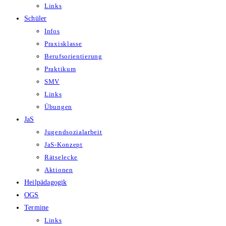
Links
Schüler
Infos
Praxisklasse
Berufsorientierung
Praktikum
SMV
Links
Übungen
JaS
Jugendsozialarbeit
JaS-Konzept
Rätselecke
Aktionen
Heilpädagogik
OGS
Termine
Links