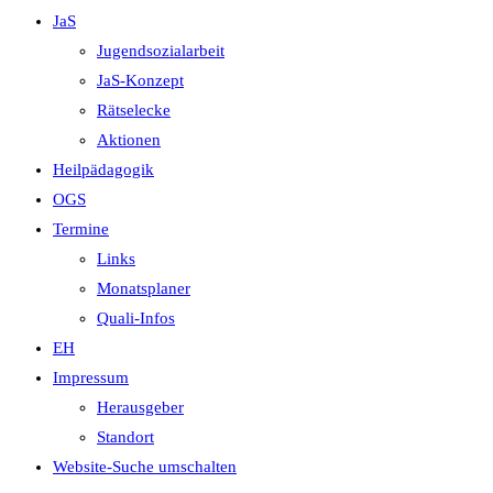
JaS
Jugendsozialarbeit
JaS-Konzept
Rätselecke
Aktionen
Heilpädagogik
OGS
Termine
Links
Monatsplaner
Quali-Infos
EH
Impressum
Herausgeber
Standort
Website-Suche umschalten