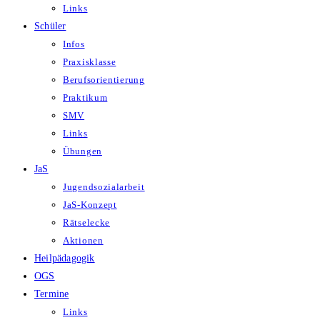
Links
Schüler
Infos
Praxisklasse
Berufsorientierung
Praktikum
SMV
Links
Übungen
JaS
Jugendsozialarbeit
JaS-Konzept
Rätselecke
Aktionen
Heilpädagogik
OGS
Termine
Links