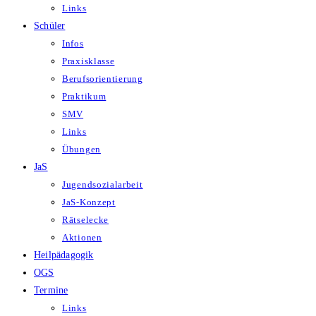
Links
Schüler
Infos
Praxisklasse
Berufsorientierung
Praktikum
SMV
Links
Übungen
JaS
Jugendsozialarbeit
JaS-Konzept
Rätselecke
Aktionen
Heilpädagogik
OGS
Termine
Links