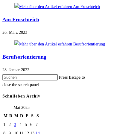
Am Froschteich
26. März 2023
Berufsorientierung
28. Januar 2022
Press Escape to
close the search panel.
Schulleben Archiv
Mai 2023
M
D
M
D
F
S
S
1
2
3
4
5
6
7
8
9
10
11
12
13
14