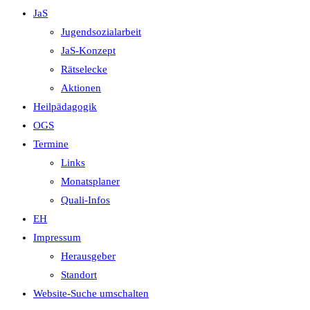
JaS
Jugendsozialarbeit
JaS-Konzept
Rätselecke
Aktionen
Heilpädagogik
OGS
Termine
Links
Monatsplaner
Quali-Infos
EH
Impressum
Herausgeber
Standort
Website-Suche umschalten