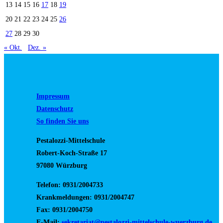
13
14
15
16
17
18
19
20
21
22
23
24
25
26
27
28
29
30
« Okt.
Dez. »
Impressum
Datenschutz
So finden Sie uns
Pestalozzi-Mittelschule
Robert-Koch-Straße 17
97080 Würzburg
Telefon: 0931/2004733
Krankmeldungen: 0931/2004747
Fax: 0931/2004750
E-Mail:
sekretariat@pestalozzi-mittelschule-wuerzburg.de