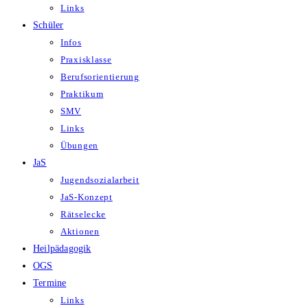
Links
Schüler
Infos
Praxisklasse
Berufsorientierung
Praktikum
SMV
Links
Übungen
JaS
Jugendsozialarbeit
JaS-Konzept
Rätselecke
Aktionen
Heilpädagogik
OGS
Termine
Links