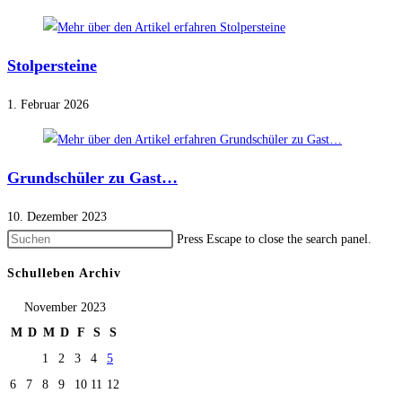
Stolpersteine
1. Februar 2026
Grundschüler zu Gast…
10. Dezember 2023
Press Escape to close the search panel.
Schulleben Archiv
November 2023
M
D
M
D
F
S
S
1
2
3
4
5
6
7
8
9
10
11
12