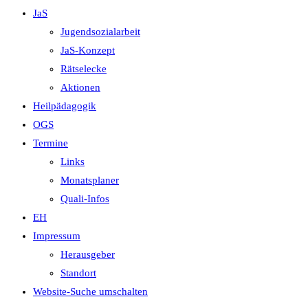
JaS
Jugendsozialarbeit
JaS-Konzept
Rätselecke
Aktionen
Heilpädagogik
OGS
Termine
Links
Monatsplaner
Quali-Infos
EH
Impressum
Herausgeber
Standort
Website-Suche umschalten