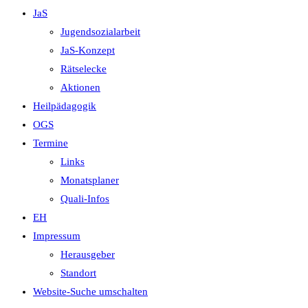
JaS
Jugendsozialarbeit
JaS-Konzept
Rätselecke
Aktionen
Heilpädagogik
OGS
Termine
Links
Monatsplaner
Quali-Infos
EH
Impressum
Herausgeber
Standort
Website-Suche umschalten