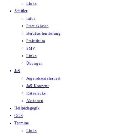
Links
Schüler
Infos
Praxisklasse
Berufsorientierung
Praktikum
SMV
Links
Übungen
JaS
Jugendsozialarbeit
JaS-Konzept
Rätselecke
Aktionen
Heilpädagogik
OGS
Termine
Links