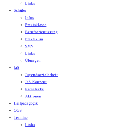
Links
Schüler
Infos
Praxisklasse
Berufsorientierung
Praktikum
SMV
Links
Übungen
JaS
Jugendsozialarbeit
JaS-Konzept
Rätselecke
Aktionen
Heilpädagogik
OGS
Termine
Links