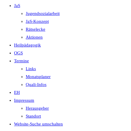
JaS
Jugendsozialarbeit
JaS-Konzept
Rätselecke
Aktionen
Heilpädagogik
OGS
Termine
Links
Monatsplaner
Quali-Infos
EH
Impressum
Herausgeber
Standort
Website-Suche umschalten