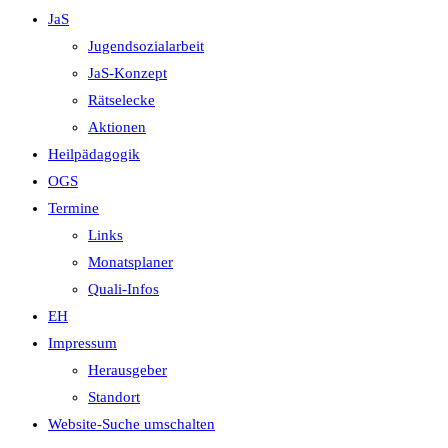
JaS
Jugendsozialarbeit
JaS-Konzept
Rätselecke
Aktionen
Heilpädagogik
OGS
Termine
Links
Monatsplaner
Quali-Infos
EH
Impressum
Herausgeber
Standort
Website-Suche umschalten