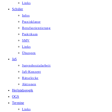
Links
Schüler
Infos
Praxisklasse
Berufsorientierung
Praktikum
SMV
Links
Übungen
JaS
Jugendsozialarbeit
JaS-Konzept
Rätselecke
Aktionen
Heilpädagogik
OGS
Termine
Links