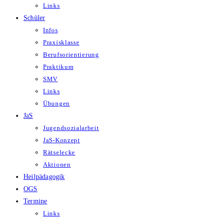
Links
Schüler
Infos
Praxisklasse
Berufsorientierung
Praktikum
SMV
Links
Übungen
JaS
Jugendsozialarbeit
JaS-Konzept
Rätselecke
Aktionen
Heilpädagogik
OGS
Termine
Links