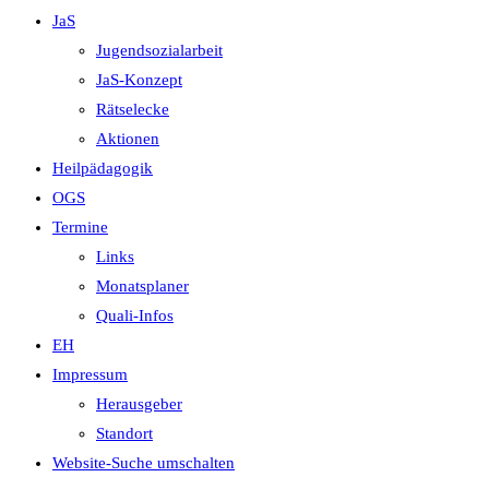
JaS
Jugendsozialarbeit
JaS-Konzept
Rätselecke
Aktionen
Heilpädagogik
OGS
Termine
Links
Monatsplaner
Quali-Infos
EH
Impressum
Herausgeber
Standort
Website-Suche umschalten