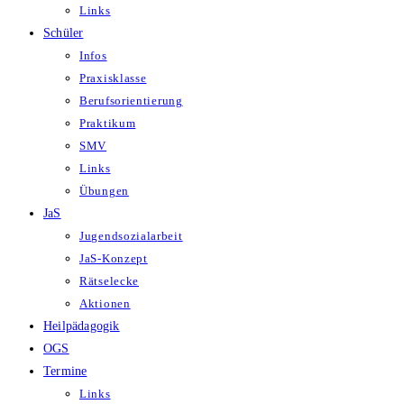
Links
Schüler
Infos
Praxisklasse
Berufsorientierung
Praktikum
SMV
Links
Übungen
JaS
Jugendsozialarbeit
JaS-Konzept
Rätselecke
Aktionen
Heilpädagogik
OGS
Termine
Links