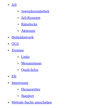
JaS
Jugendsozialarbeit
JaS-Konzept
Rätselecke
Aktionen
Heilpädagogik
OGS
Termine
Links
Monatsplaner
Quali-Infos
EH
Impressum
Herausgeber
Standort
Website-Suche umschalten