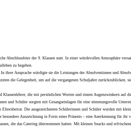
he Abschlussfeier der 9. Klassen statt. In einer würdevollen Atmosphäre versa
ulleben zu begehen.
. In ihrer Ansprache würdigte sie die Leistungen der Absolventinnen und Abso
utzten die Gelegenheit, um auf die vergangenen Schuljahre zurückzublicken, s
d Klassenlehrer, die mit persönlichen Worten und einem Augenzwinkern auf di
nnen und Schüler sorgten mit Gesangseinlagen für eine stimmungsvolle Unterm
n Elternbeirat. Die ausgezeichneten Schülerinnen und Schüler wurden mit klei
ne besondere Auszeichnung in Form eines Präsents – eine Anerkennung für ihr v
Klassen, die das Catering übernommen hatten. Mit kleinen Snacks und erfrisch