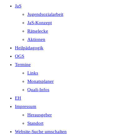
JaS
Jugendsozialarbeit
JaS-Konzept
Rätselecke
Aktionen
Heilpädagogik
OGS
Termine
Links
Monatsplaner
Quali-Infos
EH
Impressum
Herausgeber
Standort
Website-Suche umschalten