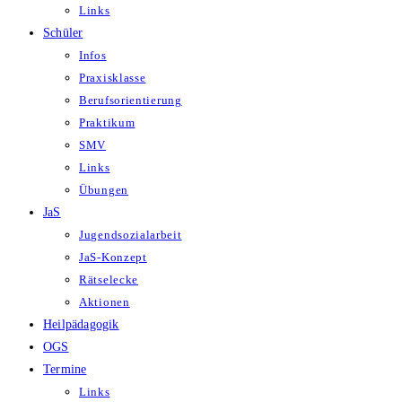
Links
Schüler
Infos
Praxisklasse
Berufsorientierung
Praktikum
SMV
Links
Übungen
JaS
Jugendsozialarbeit
JaS-Konzept
Rätselecke
Aktionen
Heilpädagogik
OGS
Termine
Links