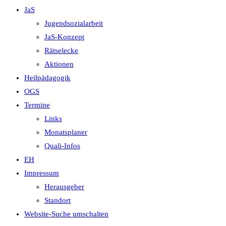
JaS
Jugendsozialarbeit
JaS-Konzept
Rätselecke
Aktionen
Heilpädagogik
OGS
Termine
Links
Monatsplaner
Quali-Infos
EH
Impressum
Herausgeber
Standort
Website-Suche umschalten