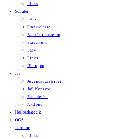
Links
Schüler
Infos
Praxisklasse
Berufsorientierung
Praktikum
SMV
Links
Übungen
JaS
Jugendsozialarbeit
JaS-Konzept
Rätselecke
Aktionen
Heilpädagogik
OGS
Termine
Links